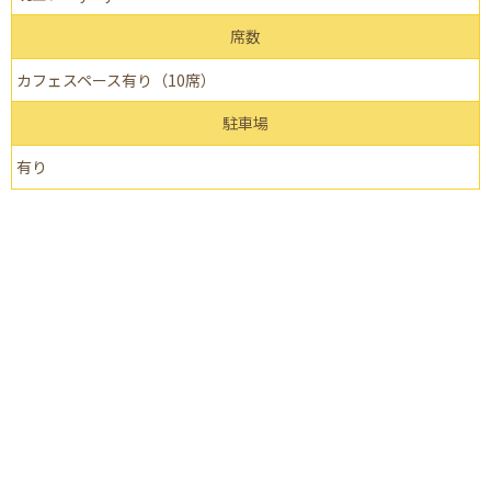
席数
カフェスペース有り（10席）
駐車場
有り